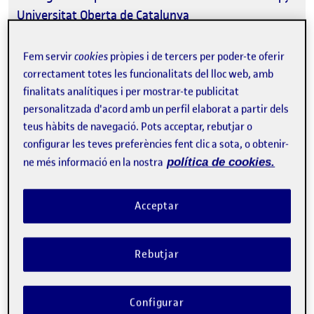
Universitat Oberta de Catalunya
Fem servir
cookies
pròpies i de tercers per poder-te oferir
correctament totes les funcionalitats del lloc web, amb
finalitats analítiques i per mostrar-te publicitat
personalitzada d'acord amb un perfil elaborat a partir dels
Tweet
teus hàbits de navegació. Pots acceptar, rebutjar o
configurar les teves preferències fent clic a sota, o obtenir-
La inscripció ha finalitzat.
ne més informació en la nostra
política de cookies.
Inscriure-s'hi
Acceptar
Contacte
Rebutjar
Sobre l'esdeveniment
Configurar
Categories:
R+D