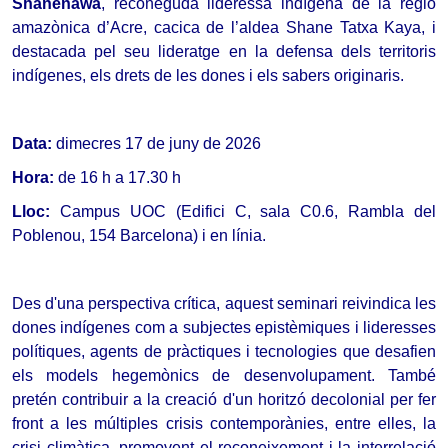
Shanenawa
, reconeguda lideressa indígena de la regió 
amazònica d’Acre, cacica de l’aldea Shane Tatxa Kaya, i 
destacada pel seu lideratge en la defensa dels territoris 
indígenes, els drets de les dones i els sabers originaris
.
Data: 
dimecres 17 de juny de 2026
Hora: 
de 16 h a 17.30 h
Lloc: 
Campus UOC (Edifici C, sala C0.6, Rambla del 
Poblenou, 154 Barcelona) i en línia.
Des d'una perspectiva crítica, aquest seminari reivindica les 
dones indígenes com a subjectes epistèmiques i lideresses 
polítiques, agents de pràctiques i tecnologies que desafien 
els models hegemònics de desenvolupament. També 
pretén contribuir a la creació d'un horitzó decolonial per fer 
front a les múltiples crisis contemporànies, entre elles, la 
crisi climàtica, promovent el reconeixement i la interrelació 