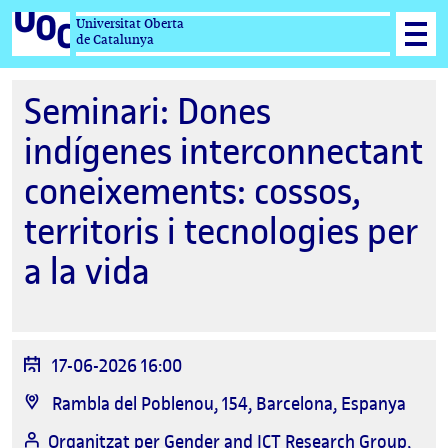
Universitat Oberta
de Catalunya
Seminari: Dones
indígenes interconnectant
coneixements: cossos,
territoris i tecnologies per
a la vida
Data
17-06-2026 16:00
de
Ubicació
Rambla del Poblenou, 154, Barcelona, Espanya
l'esdeveniment
Organitzat per
Gender and ICT Research Group,