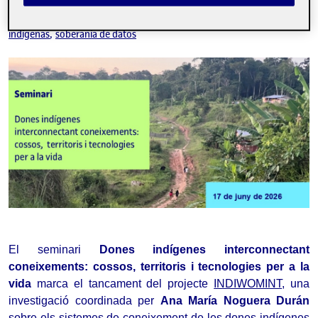
Etiquetes:
conocimientos ancestrales
crisis climatica
mujeres
indígenas
soberanía de datos
El seminari 
Dones indígenes interconnectant 
coneixements: cossos, territoris i tecnologies per a la 
vida
 marca el tancament del projecte 
INDIWOMINT
,
 una 
investigació coordinada per 
Ana María Noguera Durán
sobre els sistemes de coneixement de les dones indígenes 