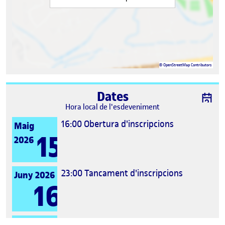
©
OpenStreetMap
Contributors
Dates
Hora local de l'esdeveniment
16:00
Obertura d'inscripcions
Maig
15
2026
23:00
Tancament d'inscripcions
Juny 2026
16
16:00
Data d'inici
Juny 2026