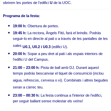
obrirem les portes de l'edifici 
U
de la UOC. 
Programa de la festa:
19:00 h:
 Obertura de portes.
19:45 h:
 La rectora, Àngels Fitó, farà el brindis. 
Podràs 
seguir-lo en directe al pati o a través de les pantalles de les 
sales 
U0.1, U0.2 i U0.3
 (edifici U).
20:00 h:
 Sopar a peu dret al pati i als espais interiors de 
l'edifici U del Campus.
21:00 – 23:00 h:
 Pista de ball amb DJ. Durant aquest 
temps podràs bescanviar el tiquet de consumició (inclou 
aigua, refrescos, cervesa o vi). Combinats i altres begudes 
seran a càrrec teu.
23:00 – 00:3
0 h:
 La festa continua a l’interior de l’edifici, 
per seguir ballant sense molestar els veïns!