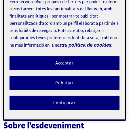
Inscriure-s'hi
Fem servir
cookies
pròpies i de tercers per poder-te oferir
correctament totes les funcionalitats del lloc web, amb
Contacte
finalitats analítiques i per mostrar-te publicitat
personalitzada d'acord amb un perfil elaborat a partir dels
teus hàbits de navegació. Pots acceptar, rebutjar o
configurar les teves preferències fent clic a sota, o obtenir-
ne més informació en la nostra
política de cookies.
Acceptar
Rebutjar
Configurar
Sobre l'esdeveniment