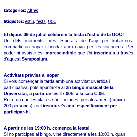
Categories:
Altres
Etiquetes:
estiu
festa
UOC
El dijous 09 de juliol celebrem la festa d’estiu de la UOC!
Un dels moments més esperats de l’any per trobar-nos, 
compartir un sopar i brindar amb cava per les vacances. 
Per 
poder-hi assistir és 
imprescindible
 que t’hi 
inscriguis
 a través 
d’aquest 
Symposium
.
Activitats prèvies al sopar
Si vols començar la tarda amb una activitat divertida i 
participativa, pots apuntar-te al 
2n
 bingo musical de la 
Universitat
, 
a partir de les 17.00h, a la sala C.06.
Recorda que les places són limitades, per aforament (màxim 
200 persones) i cal 
inscriure’s 
aquí
específicament per 
participar-hi
.
A partir de les 19:00 h, comença la festa!
Si no participes al bingo, vine directament a les 19:00 h, quan 