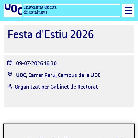
Universitat Oberta
de Catalunya
Festa d'Estiu 2026
Data
09-07-2026 18:30
de
Ubicació
UOC, Carrer Perú, Campus de la UOC
l'esdeveniment
Organitzat per
Gabinet de Rectorat
La inscripció ha finalitzat.