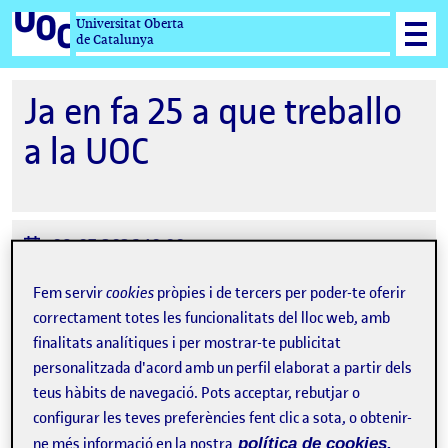
Universitat Oberta
de Catalunya
Ja en fa 25 a que treballo
a la UOC
Data
09-07-2026 10:00
de
Ubicació
UOC, Rambla del Poblenou, Barcelona, Espanya
Fem servir
cookies
pròpies i de tercers per poder-te oferir
l'esdeveniment
correctament totes les funcionalitats del lloc web, amb
Organitzat per
Gabinet de Rectorat
finalitats analítiques i per mostrar-te publicitat
personalitzada d'acord amb un perfil elaborat a partir dels
teus hàbits de navegació. Pots acceptar, rebutjar o
configurar les teves preferències fent clic a sota, o obtenir-
ne més informació en la nostra
política de cookies.