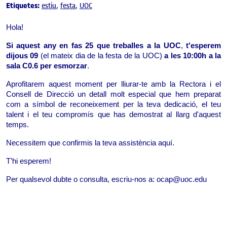
Etiquetes:
estiu
festa
UOC
Hola!
Si aquest any en fas 25 que treballes a la UOC
,
t'esperem
dijous 09
(el mateix dia de la festa de la UOC)
a les 10:00h a la
sala C0.6 per esmorzar
.
Aprofitarem aquest moment per lliurar-te amb la Rectora i el
Consell de Direcció un detall molt especial que hem preparat
com a símbol de reconeixement per la teva dedicació, el teu
talent i el teu compromís que has demostrat al llarg d'aquest
temps.
Necessitem que confirmis la teva assistència aquí.
T’hi esperem
!
Per qualsevol dubte o consulta, escriu-nos a: ocap@uoc.edu