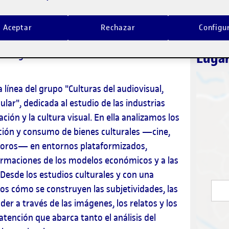
Contacto
Aceptar
Rechazar
Configu
rendizajes, Medios y Entretenimiento
vestigar la industria audiovisual en el
Lugar
a línea del grupo "Culturas del audiovisual,
ular", dedicada al estudio de las industrias
ión y la cultura visual. En ella analizamos los
ción y consumo de bienes culturales —cine,
noros— en entornos plataformizados,
ormaciones de los modelos económicos y a las
Desde los estudios culturales y con una
s cómo se construyen las subjetividades, las
der a través de las imágenes, los relatos y los
atención que abarca tanto el análisis del