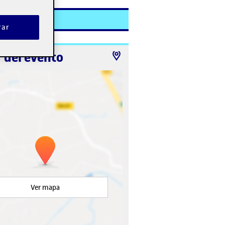
rar
 del evento
Ver mapa