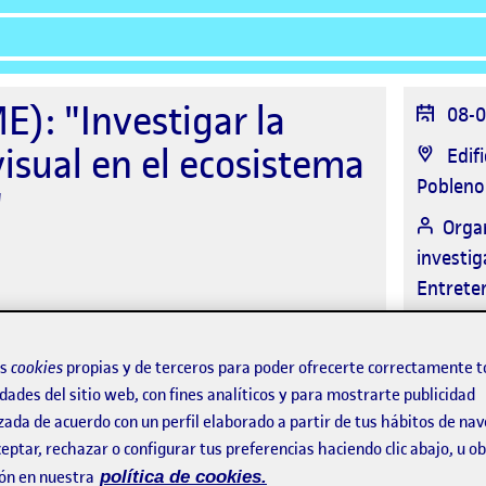
): "Investigar la
Fech
08-0
del
visual en el ecosistema
Ubic
Edif
even
Poblenou
"
Orga
investig
Entrete
os
cookies
propias y de terceros para poder ofrecerte correctamente t
dades del sitio web, con fines analíticos y para mostrarte publicidad
zada de acuerdo con un perfil elaborado a partir de tus hábitos de na
eptar, rechazar o configurar tus preferencias haciendo clic abajo, u 
ón en nuestra
política de cookies.