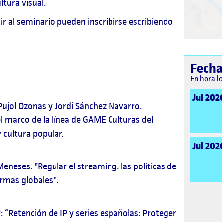
ltura visual.
ir al seminario pueden inscribirse escribiendo
Fecha
En hora l
Jul 202
Pujol Ozonas y Jordi Sánchez Navarro.
l marco de la línea de GAME Culturas del
y cultura popular.
Jul 202
neses: "Regular el streaming: las políticas de
ormas globales".
 “Retención de IP y series españolas: Proteger