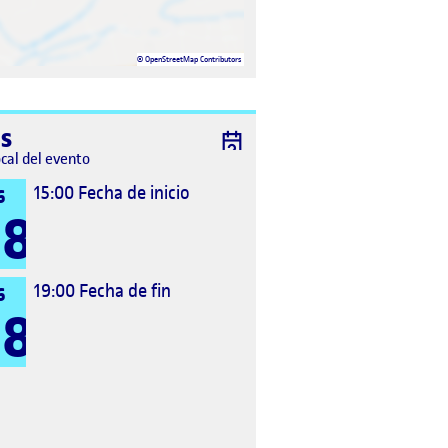
©
OpenStreetMap
Contributors
s
ocal del evento
15:00
Fecha de inicio
6
8
19:00
Fecha de fin
6
8