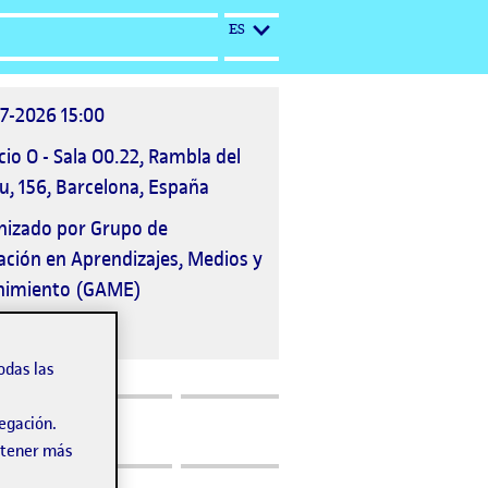
IDIOMA ACTUAL: ESPAÑOL
ES
a
7-2026 15:00
ación
icio O - Sala O0.22, Rambla del
to
, 156, Barcelona, España
nizado por
Grupo de
ación en Aprendizajes, Medios y
nimiento (GAME)
odas las
vegación.
obtener más