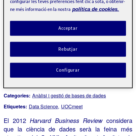
configurar les teves preferències fent clic a sota, o obtenir-
ne més informació en la nostra
política de cookies.
Tweet
Acceptar
La inscripció ha finalitzat.
Inscriure-s'hi
Rebutjar
Contacte
Configurar
Sobre l'esdeveniment
Categories:
Anàlisi i gestió de bases de dades
Etiquetes:
Data Science
UOCmeet
El 2012
Harvard Business Review
considera
que la ciència de dades serà la feina més