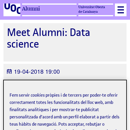
Universitat Oberta
Alumni
de Catalunya
Meet Alumni: Data
science
19-04-2018 19:00
UOC Madrid, Plaza de las Cortes, 4
Madrid
Fem servir
cookies
pròpies i de tercers per poder-te oferir
Organitzat per
UOC Alumni
correctament totes les funcionalitats del lloc web, amb
finalitats analítiques i per mostrar-te publicitat
personalitzada d'acord amb un perfil elaborat a partir dels
teus hàbits de navegació. Pots acceptar, rebutjar o