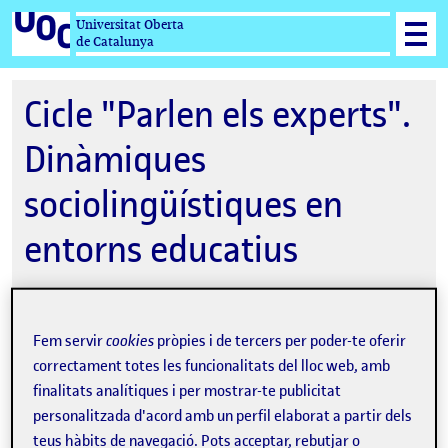
Universitat Oberta
de Catalunya
Cicle "Parlen els experts".
Dinàmiques
sociolingüístiques en
entorns educatius
Fem servir
cookies
pròpies i de tercers per poder-te oferir
19-04-2018 18:00
correctament totes les funcionalitats del lloc web, amb
Col·legi Oficial de Doctors i Llicenciat en Filosofia i
finalitats analítiques i per mostrar-te publicitat
Lletres i en Ciències de Catalunya, Rambla de
personalitzada d'acord amb un perfil elaborat a partir dels
Catalunya, 8
teus hàbits de navegació. Pots acceptar, rebutjar o