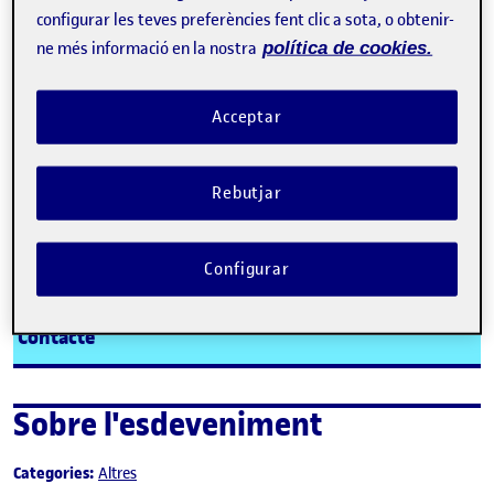
Organitzat per
la UOC. Grau de Llengua i
configurar les teves preferències fent clic a sota, o obtenir-
Literatura Catalanes
ne més informació en la nostra
política de cookies.
Acceptar
Rebutjar
Tweet
La inscripció ha finalitzat.
Configurar
Inscriure-s'hi
Contacte
Sobre l'esdeveniment
Categories:
Altres