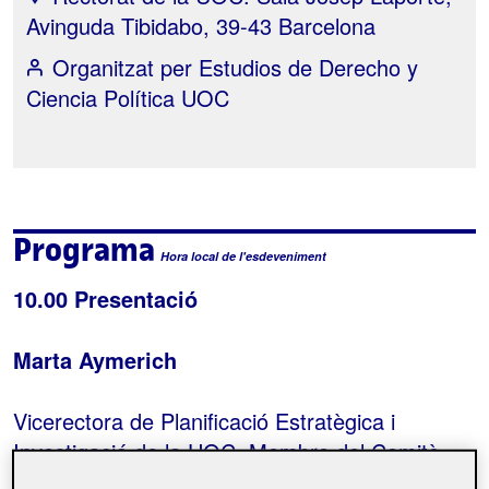
Avinguda Tibidabo, 39-43 Barcelona
Organitzat per
Estudios de Derecho y
Ciencia Política UOC
Programa
Hora local de l'esdeveniment
10.00 Presentació
Marta Aymerich
Vicerectora de Planificació Estratègica i
Investigació de la UOC. Membre del Comitè
científic de la Càtedra UNESCO d'Esport per a