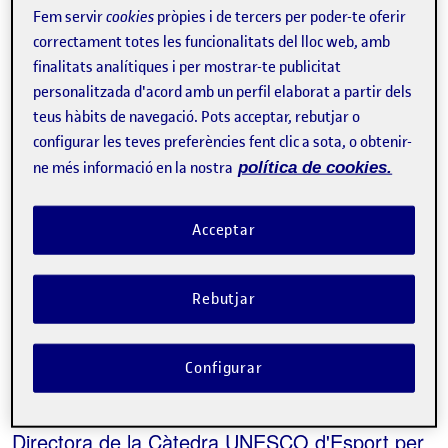
Fem servir
cookies
pròpies i de tercers per poder-te oferir
la coexistència social i la resolució de
correctament totes les funcionalitats del lloc web, amb
conflictes.
finalitats analítiques i per mostrar-te publicitat
personalitzada d'acord amb un perfil elaborat a partir dels
Núria Flaquer Molinas
teus hàbits de navegació. Pots acceptar, rebutjar o
configurar les teves preferències fent clic a sota, o obtenir-
Diputada del ICAB. Responsable del CEMICAB,
ne més informació en la nostra
política de cookies.
Comissió de Normativa, Comissió dels Drets de
les Persones amb Discapacitat, Comissió
Acceptar
d'Advocats de Responsabilitat Civil i
Assegurances, Comissió d'Advocats Mediadors
i Comissió per la Igualtat dels Nous Models de
Rebutjar
Família.
Configurar
Blanca Torrubia
Directora de la Càtedra UNESCO d'Esport per