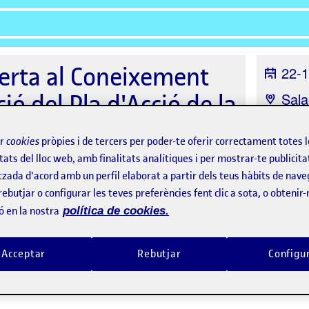
berta al Coneixement
22-1
ió del Pla d'Acció de la
Sala
de Cat
Orga
ir
cookies
pròpies i de tercers per poder-te oferir correctament totes 
tats del lloc web, amb finalitats analítiques i per mostrar-te publicita
UOC
tzada d'acord amb un perfil elaborat a partir dels teus hàbits de nave
rebutjar o configurar les teves preferències fent clic a sota, o obtenir
ó en la nostra
política de cookies.
Acceptar
Rebutjar
Configu