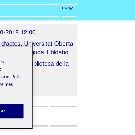
CA
0-2018 12:00
 d'actes, Universitat Oberta
alunya. Avinguda Tibidabo
nitzat per
Biblioteca de la
les
t
gació. Pots
-ne més
rar