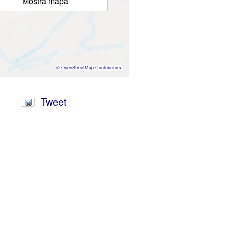
Mostra mapa
©
OpenStreetMap
Contributors
Tweet