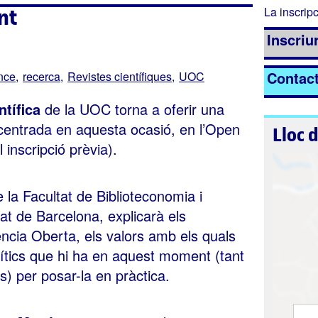
nt
La inscripc
Inscriur
Contac
nce
recerca
Revistes científiques
UOC
ntífica
de la UOC torna a oferir una
 centrada en aquesta ocasió, en l’Open
Lloc 
 inscripció prèvia).
e la Facultat de Biblioteconomia i
at de Barcelona, explicarà els
ència Oberta, els valors amb els quals
ítics que hi ha en aquest moment (tant
) per posar-la en pràctica.