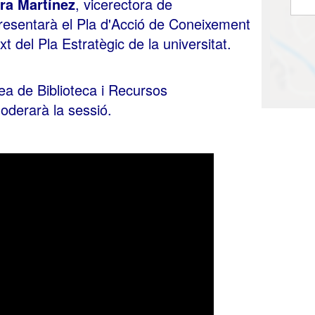
ra Martínez
, vicerectora de
presentarà el Pla d'Acció de Coneixement
t del Pla Estratègic de la universitat.
rea de Biblioteca i Recursos
derarà la sessió.