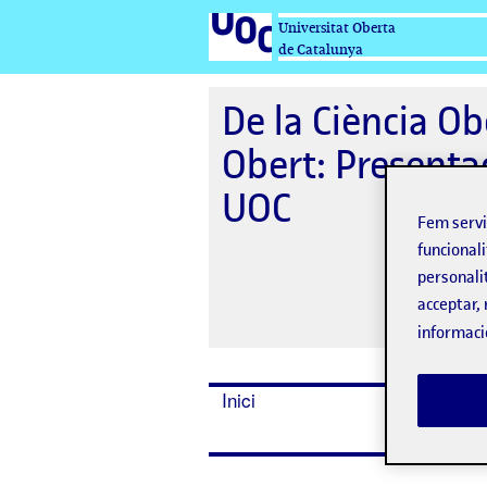
Universitat Oberta
de Catalunya
De la Ciència O
Obert: Presentac
UOC
Fem serv
funcionali
personali
acceptar, 
informaci
Inici
Ponents