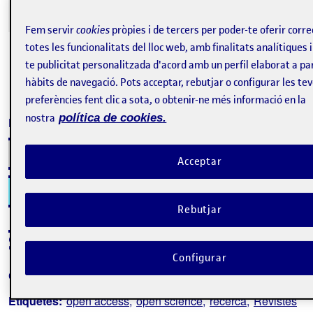
Fem servir
cookies
pròpies i de tercers per poder-te oferir cor
totes les funcionalitats del lloc web, amb finalitats analítiques 
te publicitat personalitzada d'acord amb un perfil elaborat a par
hàbits de navegació. Pots acceptar, rebutjar o configurar les te
Tweet
preferències fent clic a sota, o obtenir-ne més informació en la
nostra
política de cookies.
La inscripció ha finalitzat.
Inscriure-s'hi
Acceptar
Contacte
Rebutjar
Sobre l'esdeveniment
Configurar
Categories:
Altres
Etiquetes:
open access
open science
recerca
Revistes