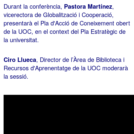
Durant la conferència,
Pastora Martínez
,
vicerectora de Globalització i Cooperació,
presentarà el Pla d'Acció de Coneixement obert
de la UOC, en el context del Pla Estratègic de
la universitat.
Ciro Llueca
, Director de l’Àrea de Biblioteca i
Recursos d'Aprenentatge de la UOC moderarà
la sessió.