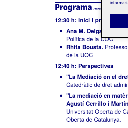
informaci
Programa
Hora local de l'esdeve
12:30 h: Inici i presentació
Ana M. Delgado,
Direct
Política de la UOC
Rhita Bousta.
Professor
de la UOC
12:40 h: Perspectives
"La Mediació en el dr
Catedràtic de dret admin
"La mediació en matèri
Agustí Cerrillo i Martí
Universitat Oberta de C
Oberta de Catalunya.