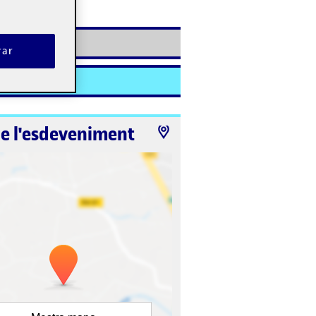
ió ha finalitzat.
e-s'hi
rar
te
de l'esdeveniment