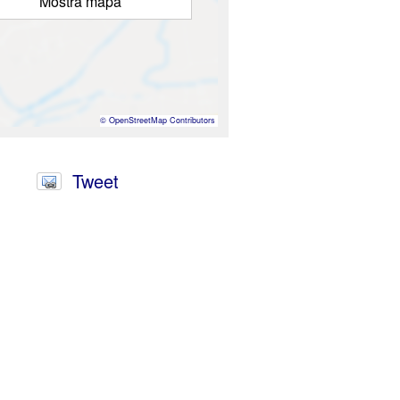
Mostra mapa
©
OpenStreetMap
Contributors
Tweet