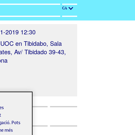
CA
1-2019 12:30
UOC en Tibidabo, Sala
tes, Av/ Tibidado 39-43,
ona
les
t
gació. Pots
-ne més