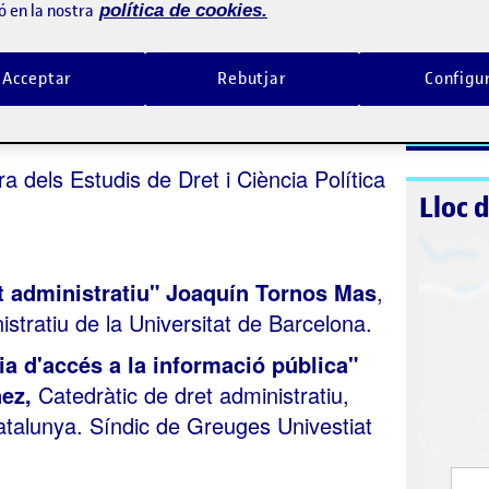
ó en la nostra
política de cookies.
La inscripc
niment
Inscriur
.
Acceptar
Rebutjar
Configu
ora dels Estudis de Dret i Ciència
Contac
a dels Estudis de Dret i Ciència Política
Lloc 
et administratiu" Joaquín Tornos Mas
,
istratiu de la Universitat de Barcelona.
a d'accés a la informació pública"
nez,
Catedràtic de dret administratiu,
atalunya. Síndic de Greuges Univestiat