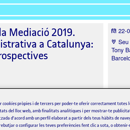
la Mediació 2019.
22-0
strativa a Catalunya:
Seu 
Tony Ba
rospectives
Barcel
ir
cookies
pròpies i de tercers per poder-te oferir correctament totes 
Programa
Jornades anteriors
tats del lloc web, amb finalitats analítiques i per mostrar-te publicita
tzada d'acord amb un perfil elaborat a partir dels teus hàbits de nave
rebutjar o configurar les teves preferències fent clic a sota, o obtenir