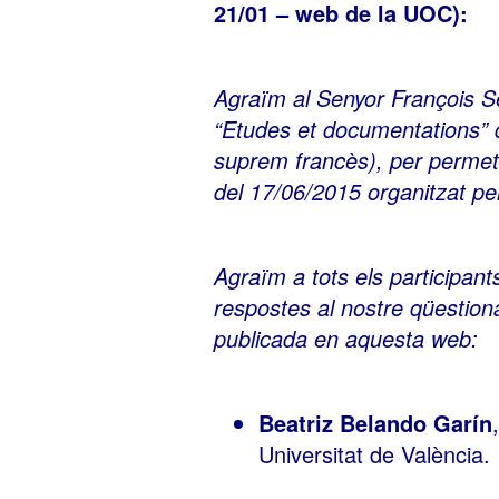
21/01 – web de la UOC):
Agraïm al Senyor François Se
“Etudes et documentations” d
suprem francès), per permetr
del 17/06/2015 organitzat pe
Agraïm a tots els participant
respostes al nostre qüestiona
publicada en aquesta web:
Beatriz Belando Garín
Universitat de València.