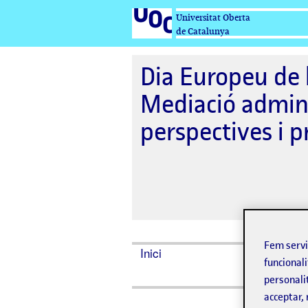
Universitat Oberta
de Catalunya
Dia Europeu de 
Mediació admini
perspectives i p
Fem serv
Inici
Ponents
funcionali
personali
acceptar, 