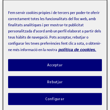
Fem servir
cookies
pròpies i de tercers per poder-te oferir
correctament totes les funcionalitats del lloc web, amb
Tweet
finalitats analítiques i per mostrar-te publicitat
La inscripció ha finalitzat.
personalitzada d'acord amb un perfil elaborat a partir dels
teus hàbits de navegació. Pots acceptar, rebutjar o
Inscriure-s'hi
configurar les teves preferències fent clic a sota, o obtenir-
ne més informació en la nostra
política de cookies.
Contacte
Acceptar
Sobre l'esdeveniment
Rebutjar
Categories:
Docència
Etiquetes:
Docencia
ecologías de aprendizaje
Escuela
formación
TIC
Configurar
12 de novembre
El
se celebrarà a Barcelona el