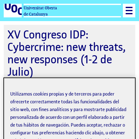
Universitat Oberta
de Catalunya
XV Congreso IDP:
Cybercrime: new threats,
new responses (1-2 de
Julio)
Utilizamos
cookies
propias y de terceros para poder
01-07-2020 17:00
ofrecerte correctamente todas las funcionalidades del
sitio web, con fines analíticos y para mostrarte publicidad
Online
personalizada de acuerdo con un perfil elaborado a partir
Organizado por
Estudios de Derecho y
de tus hábitos de navegación. Puedes aceptar, rechazar o
Ciencia Política UOC
configurar tus preferencias haciendo clic abajo, u obtener