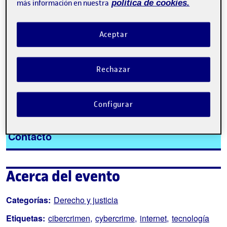
más información en nuestra
política de cookies.
Aceptar
Tweet
Rechazar
La inscripción ha finalizado.
Configurar
Inscribirse
Contacto
Acerca del evento
Categorías:
Derecho y justicia
Etiquetas:
cibercrimen
cybercrime
internet
tecnología