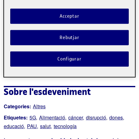
Acceptar
Tweet
Rebutjar
La inscripció ha finalitzat.
Inscriure-s'hi
Configurar
Contacte
Sobre l'esdeveniment
Categories:
Altres
Etiquetes:
5G
Alimentació
cáncer
disrupció
dones
educació
PAU
salut
tecnología