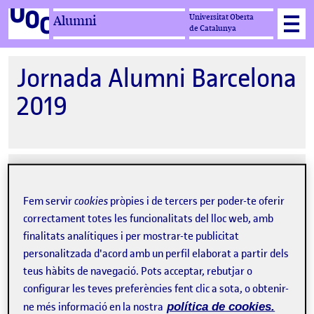
Universitat Oberta
Alumni
de Catalunya
Jornada Alumni Barcelona
2019
27-06-2019 19:00
Jornada Alumni, Casino L'Aliança del
Fem servir
cookies
pròpies i de tercers per poder-te oferir
Poblenou, Rambla del Poblenou, 42,
correctament totes les funcionalitats del lloc web, amb
Barcelona
finalitats analítiques i per mostrar-te publicitat
personalitzada d'acord amb un perfil elaborat a partir dels
Organitzat per
UOC Alumni
teus hàbits de navegació. Pots acceptar, rebutjar o
configurar les teves preferències fent clic a sota, o obtenir-
ne més informació en la nostra
política de cookies.