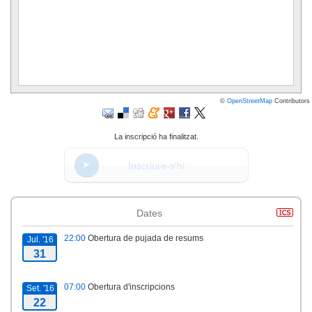
©
OpenStreetMap
Contributors
La inscripció ha finalitzat.
Inscriure-s'hi
Dates
22:00
Obertura de pujada de resums
Jul. '16
31
07:00
Obertura d'inscripcions
Set. '16
22