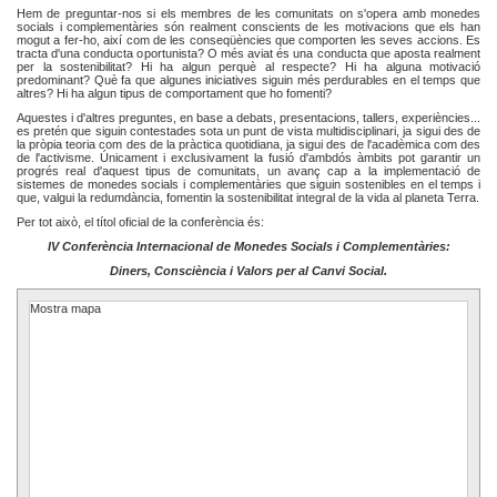
Hem de preguntar-nos si els membres de les comunitats on s'opera amb monedes
socials i complementàries són realment conscients de les motivacions que els han
mogut a fer-ho, així com de les conseqüències que comporten les seves accions. Es
tracta d'una conducta oportunista? O més aviat és una conducta que aposta realment
per la sostenibilitat? Hi ha algun perquè al respecte? Hi ha alguna motivació
predominant? Què fa que algunes iniciatives siguin més perdurables en el temps que
altres? Hi ha algun tipus de comportament que ho fomenti?
Aquestes i d'altres preguntes, en base a debats, presentacions, tallers, experiències...
es pretén que siguin contestades sota un punt de vista multidisciplinari, ja sigui des de
la pròpia teoria com des de la pràctica quotidiana, ja sigui des de l'acadèmica com des
de l'activisme. Únicament i exclusivament la fusió d'ambdós àmbits pot garantir un
progrés real d'aquest tipus de comunitats, un avanç cap a la implementació de
sistemes de monedes socials i complementàries que siguin sostenibles en el temps i
que, valgui la redumdància, fomentin la sostenibilitat integral de la vida al planeta Terra.
Per tot això, el títol oficial de la conferència és:
IV Conferència Internacional de Monedes Socials i Complementàries:
Diners, Consciència i Valors per al Canvi Social.
Mostra mapa