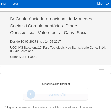
Idioma
Inici
|
Login
IV Conferència Internacional de Monedes
Socials i Complementàries: Diners,
Consciència i Valors per al Canvi Social
Des de 10-05-2017 fins a 14-05-2017
UOC-IMS Barcelona'17, Parc Tecnològic Nou Barris, Marie Curie, 8-14,
08042 Barcelona
Organitzat per UOC
Idioma
La inscripció ha finalitzat.
Inscriure-s'hi
Categories:
Innovació
Humanitats i activitats socioculturals
Economia