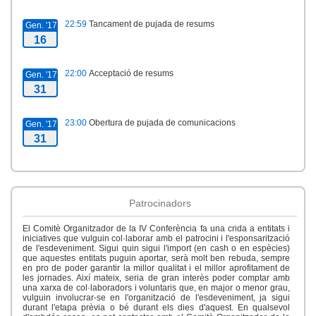
22:59
Tancament de pujada de resums
Gen. '17
16
22:00
Acceptació de resums
Gen. '17
31
23:00
Obertura de pujada de comunicacions
Gen. '17
31
21:00
Tancament de pujada de comunicacions
Abr. '17
15
Patrocinadors
21:59
Tancament d'inscripcions
Maig '17
El Comitè Organitzador de la IV Conferència fa una crida a entitats i
7
iniciatives que vulguin col·laborar amb el patrocini i l'esponsarització
de l'esdeveniment. Sigui quin sigui l'import (en cash o en espècies)
que aquestes entitats puguin aportar, serà molt ben rebuda, sempre
en pro de poder garantir la millor qualitat i el millor aprofitament de
09:00
Data d'inici
Maig '17
les jornades. Així mateix, seria de gran interès poder comptar amb
10
una xarxa de col·laboradors i voluntaris que, en major o menor grau,
vulguin involucrar-se en l'organització de l'esdeveniment, ja sigui
durant l'etapa prèvia o bé durant els dies d'aquest. En qualsevol