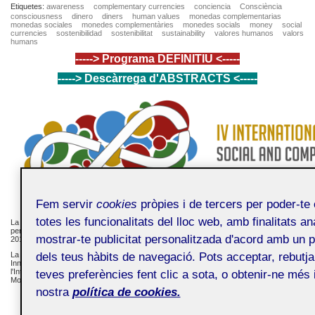
Etiquetes:
awareness
complementary currencies
conciencia
Consciència
consciousness
dinero
diners
human values
monedas complementarias
monedas sociales
monedes complementàries
monedes socials
money
social
currencies
sostenibilidad
sostenibilitat
sustainability
valores humanos
valors
humans
-----> Programa DEFINITIU <-----
-----> Descàrrega d'ABSTRACTS <-----
Fem servir
cookies
pròpies i de tercers per poder-te 
totes les funcionalitats del lloc web, amb finalitats ana
La IV Conferència Internacional de Monedes Socials i Complementàries, organitzada
per la Universitat Oberta de Catalunya UOC, es celebrarà del 10 al 14 de maig del
mostrar-te publicitat personalitzada d'acord amb un per
2017 al Parc Tecnològic Nou Barris de Barcelona.
La UOC coorganitzarà l'esdeveniment amb la Research Association on Monetary
dels teus hàbits de navegació. Pots acceptar, rebutja
Innovation and Community and Complementary Currency Systems (RAMICS),
l'International Journal of Community Currency Research (IJCCR), l'Instituto de la
teves preferències fent clic a sota, o obtenir-ne més 
Moneda Social (IMS), la Xarxa d'Economia Solidària (XES) i la Sustainability School.
nostra
política de cookies.