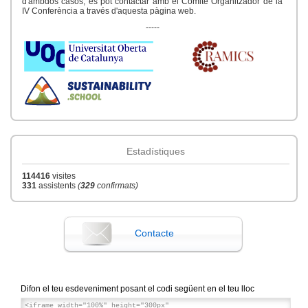
d'ambdós casos, es pot contactar amb el Comitè Organitzador de la
15:00
Data de finalització
Maig '17
IV Conferència a través d'aquesta pàgina web.
14
-----
Estadístiques
114416
visites
331
assistents
(
329
confirmats)
Contacte
Difon el teu esdeveniment posant el codi següent en el teu lloc