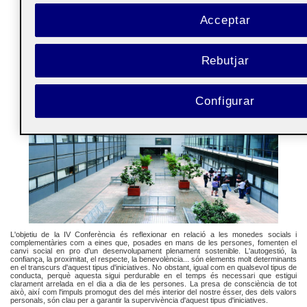
Acceptar
Rebutjar
Configurar
L'objetiu de la IV Conferència és reflexionar en relació a les monedes socials i
complementàries com a eines que, posades en mans de les persones, fomenten el
canvi social en pro d'un desenvolupament plenament sostenible. L'autogestió, la
confiança, la proximitat, el respecte, la benevolència... són elements molt determinants
en el transcurs d'aquest tipus d'iniciatives. No obstant, igual com en qualsevol tipus de
conducta, perquè aquesta sigui perdurable en el temps és necessari que estigui
clarament arrelada en el dia a dia de les persones. La presa de consciència de tot
això, així com l'impuls promogut des del més interior del nostre ésser, des dels valors
personals, són clau per a garantir la supervivència d'aquest tipus d'iniciatives.