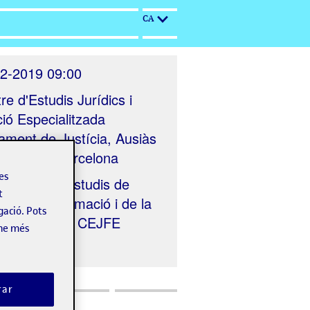
CA
2-2019 09:00
re d'Estudis Jurídics i
ió Especialitzada
ament de Justícia, Ausiàs
0, 08010 Barcelona
les
nitzat per
Estudis de
t
s de la Informació i de la
gació. Pots
icació UOC, CEJFE
-ne més
rar
Comité