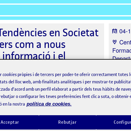
 Tendències en Societat
04-1
cers com a nous
Cent
Formac
informació i el
Depart
Marc 4
ir
cookies
pròpies i de tercers per poder-te oferir correctament totes 
Orga
tats del lloc web, amb finalitats analítiques i per mostrar-te publicita
Cièncie
tzada d'acord amb un perfil elaborat a partir dels teus hàbits de nave
Comun
rebutjar o configurar les teves preferències fent clic a sota, o obtenir
ó en la nostra
política de cookies.
Acceptar
Rebutjar
Configu
a
Ponents
Assistents