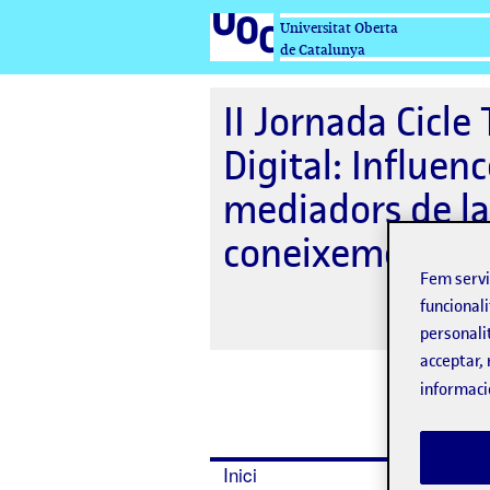
Universitat Oberta
de Catalunya
II Jornada Cicle
Digital: Influen
mediadors de la 
coneixement
Fem serv
funcionali
personali
acceptar, 
informaci
Inici
Program