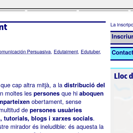
nt
La inscripc
Inscriur
Contac
omunicación Persuasiva
Edutaiment
Edutuber
Lloc 
que cap altra mitjà, a la
distribució del
 moltes les
persones
que hi
aboquen
omparteixen
obertament, sense
 multitud de
persones usuàries
 tutorials, blogs i xarxes socials
.
tre mirador és ineludible: és aquesta la