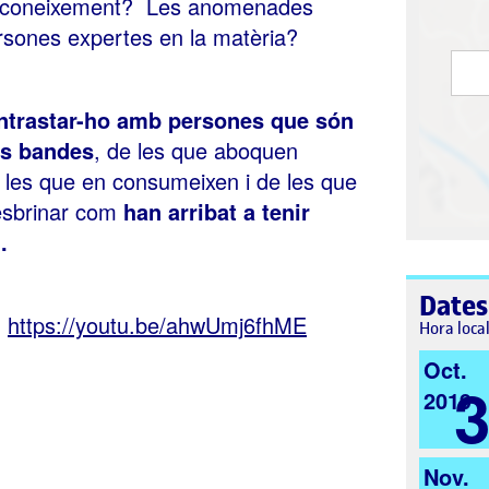
r coneixement? Les anomenades
ersones expertes en la matèria?
ntrastar-ho amb persones que són
es bandes
, de les que aboquen
de les que en consumeixen i de les que
esbrinar com
han arribat a tenir
.
Dates
:
https://youtu.be/ahwUmj6fhME
Hora loca
Oct.
2019
Nov.