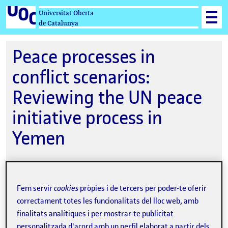
Universitat Oberta
de Catalunya
Peace processes in
conflict scenarios:
Reviewing the UN peace
initiative process in
Yemen
22-11-2019 16:30
Fem servir
cookies
pròpies i de tercers per poder-te oferir
correctament totes les funcionalitats del lloc web, amb
Sede UOC Plaza de las Cortes 4, 28014,
finalitats analítiques i per mostrar-te publicitat
Madrid, Espanya
personalitzada d'acord amb un perfil elaborat a partir dels