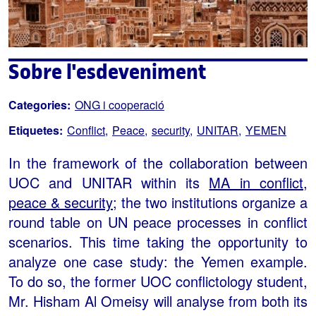
Sobre l'esdeveniment
Categories:
ONG i cooperació
Etiquetes:
Conflict
Peace
security
UNITAR
YEMEN
In the framework of the collaboration between
UOC and UNITAR within its
MA in conflict,
peace & security
; the two institutions organize a
round table on UN peace processes in conflict
scenarios. This time taking the opportunity to
analyze one case study: the Yemen example.
To do so, the former UOC conflictology student,
Mr. Hisham Al Omeisy will analyse from both its