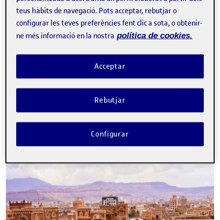
teus hàbits de navegació. Pots acceptar, rebutjar o
configurar les teves preferències fent clic a sota, o obtenir-
ne més informació en la nostra
política de cookies.
Tweet
Acceptar
La inscripció ha finalitzat.
Rebutjar
Inscriure-s'hi
Contacte
Configurar