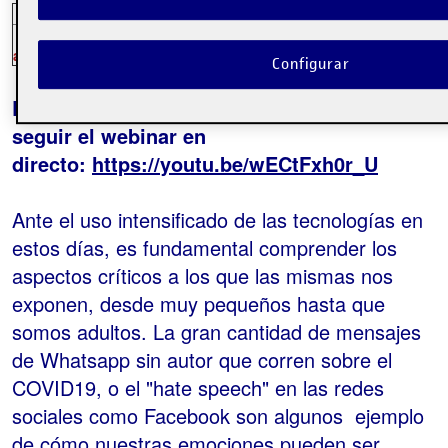
CDMX, Bogotá, Quito y Lima - 10:00 am
Barcelona,
M
Santiago, La Paz, Asunción y Caracas - 11:00
Buenos Aires
am
Configurar
Este es el enlace desde el que podrás
seguir el webinar en
directo:
https://youtu.be/wECtFxh0r_U
Ante el uso intensificado de las tecnologías en
estos días, es fundamental comprender los
aspectos críticos a los que las mismas nos
exponen, desde muy pequeños hasta que
somos adultos. La gran cantidad de mensajes
de Whatsapp sin autor que corren sobre el
COVID19, o el "hate speech" en las redes
sociales como Facebook son algunos ejemplo
de cómo nuestras emociones pueden ser