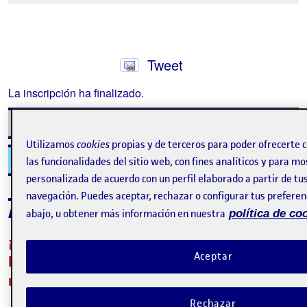
Tweet
La inscripción ha finalizado.
Inscribirse
Utilizamos
cookies
propias y de terceros para poder ofrecerte
Contacto
las funcionalidades del sitio web, con fines analíticos y para mo
personalizada de acuerdo con un perfil elaborado a partir de tu
navegación. Puedes aceptar, rechazar o configurar tus preferenc
Acerca del evento
abajo, u obtener más información en nuestra
política de co
¡Importante! A continuación encontrarás los
Aceptar
horarios del webinar según tu lugar de
residencia:
Rechazar