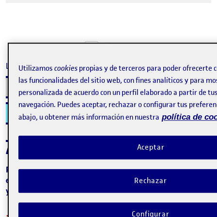
Tweet
La inscripción ha finalizado.
Utilizamos
cookies
propias y de terceros para poder ofrecerte
las funcionalidades del sitio web, con fines analíticos y para mo
Inscribirse
personalizada de acuerdo con un perfil elaborado a partir de tu
navegación. Puedes aceptar, rechazar o configurar tus preferenc
Contacto
abajo, u obtener más información en nuestra
política de co
Acerca del evento
Aceptar
Puedes seguir este webinar en directo en el siguiente
enlace:
https://www.youtube.com/watch?v=Yt5d-
Rechazar
yVBqOY
¡Importante! A continuación encontrarás los
Configurar