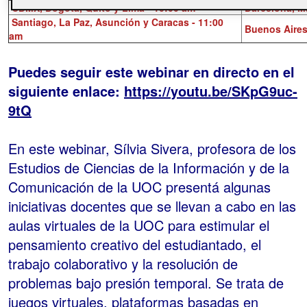
CDMX, Bogotá, Quito y Lima - 10:00 am
Barcelona,
M
Santiago, La Paz, Asunción y Caracas - 11:00
Buenos Aires
am
Puedes seguir este webinar en directo en el
siguiente enlace:
https://youtu.be/SKpG9uc-
9tQ
En este webinar, Sílvia Sivera, profesora de los
Estudios de Ciencias de la Información y de la
Comunicación de la UOC presentá algunas
iniciativas docentes que se llevan a cabo en las
aulas virtuales de la UOC para estimular el
pensamiento creativo del estudiantado, el
trabajo colaborativo y la resolución de
problemas bajo presión temporal. Se trata de
juegos virtuales, plataformas basadas en