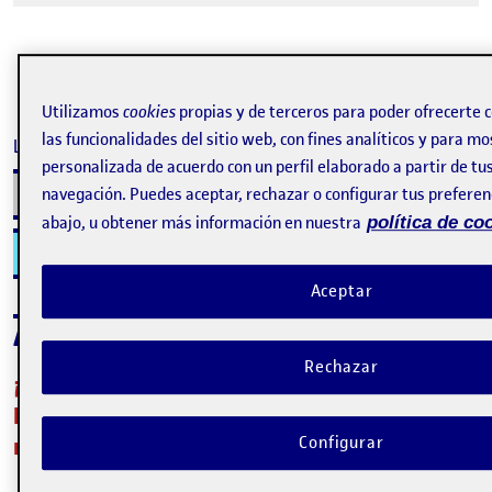
Utilizamos
cookies
propias y de terceros para poder ofrecerte
las funcionalidades del sitio web, con fines analíticos y para mo
La inscripción ha finalizado.
personalizada de acuerdo con un perfil elaborado a partir de tu
Inscribirse
navegación. Puedes aceptar, rechazar o configurar tus preferenc
abajo, u obtener más información en nuestra
política de co
Contacto
Aceptar
Acerca del evento
Rechazar
¡Importante! A continuación encontrarás los
horarios del webinar según tu lugar de
residencia:
Configurar