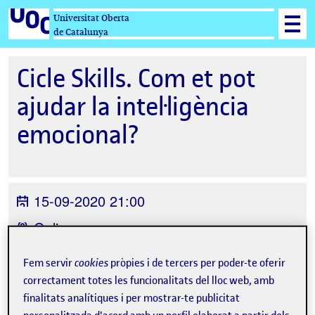
Universitat Oberta
de Catalunya
Cicle Skills. Com et pot
ajudar la intel·ligència
emocional?
15-09-2020 21:00
Online
Organitzat per
Universitat Oberta de
Fem servir
cookies
pròpies i de tercers per poder-te oferir
Catalunya
correctament totes les funcionalitats del lloc web, amb
finalitats analítiques i per mostrar-te publicitat