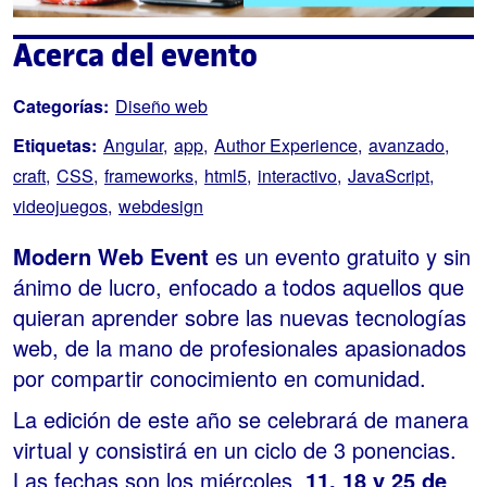
Acerca del evento
Categorías:
Diseño web
Etiquetas:
Angular
app
Author Experience
avanzado
craft
CSS
frameworks
html5
interactivo
JavaScript
videojuegos
webdesign
Modern Web Event
es un evento gratuito y sin
ánimo de lucro, enfocado a todos aquellos que
quieran aprender sobre las nuevas tecnologías
web, de la mano de profesionales apasionados
por compartir conocimiento en comunidad.
La edición de este año se celebrará de manera
virtual y consistirá en un ciclo de 3 ponencias.
Las fechas son los miércoles
11, 18 y 25 de