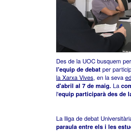
Des de la UOC busquem per
l'equip de debat
per partici
la Xarxa Vives
, en la seva
ed
d'abril al 7 de maig.
La
com
l'
equip participarà des de 
La lliga de debat Universitàr
paraula entre els i les est