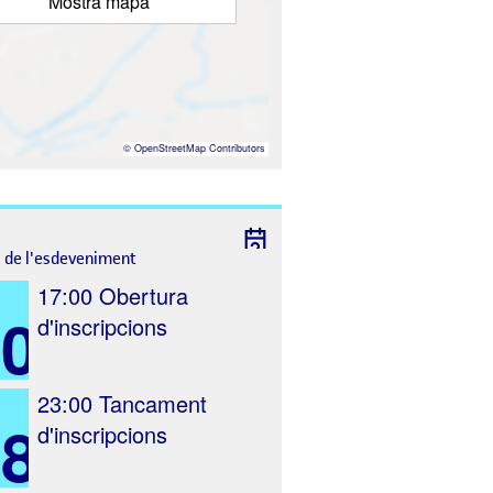
Mostra mapa
©
OpenStreetMap
Contributors
l de l'esdeveniment
17:00
Obertura
10
d'inscripcions
23:00
Tancament
18
d'inscripcions