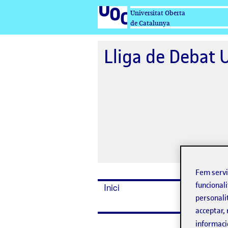
Universitat Oberta
de Catalunya
Lliga de Debat U
Fem serv
funcionali
Inici
Vídeos
personali
acceptar, 
informaci