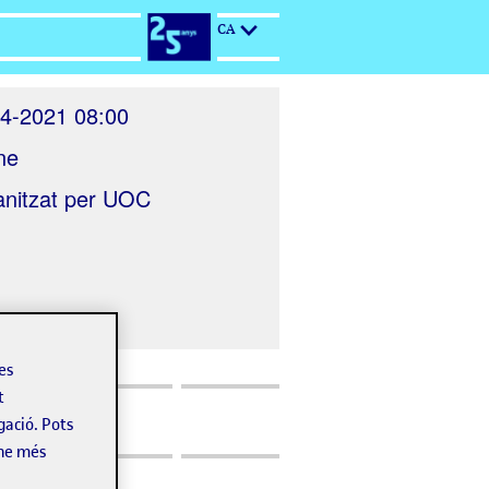
CA
4-2021 08:00
ne
nitzat per
UOC
les
t
gació. Pots
-ne més