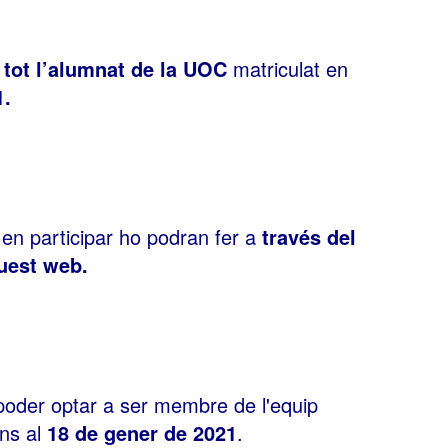
a
tot l’alumnat de la UOC
matriculat en
1.
 en participar ho podran fer a
través del
quest web.
i poder optar a ser membre de l'equip
ins al
18 de gener de 2021
.