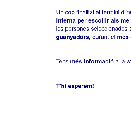
Un cop finalitzi el termini d'i
interna per escollir als me
les persones seleccionades s
guanyadors
, durant el
mes 
Tens
més informació
a la
w
T'hi esperem!