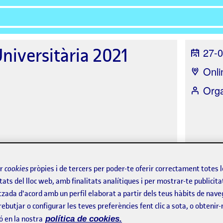
niversitària 2021
27-0
Onli
Orga
ir
cookies
pròpies i de tercers per poder-te oferir correctament totes 
tats del lloc web, amb finalitats analítiques i per mostrar-te publicita
Assistents
tzada d'acord amb un perfil elaborat a partir dels teus hàbits de nave
rebutjar o configurar les teves preferències fent clic a sota, o obtenir
ó en la nostra
política de cookies.