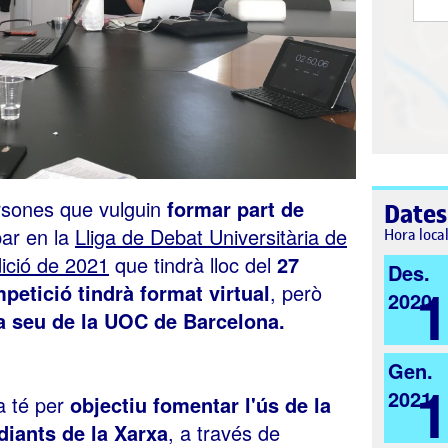
sones que vulguin
formar part de
Dates
par en la
Lliga de Debat Universitària de
Hora loca
ició de 2021
que tindrà lloc del
27
Des.
petició tindrà format virtual
, però
2020
la seu de la UOC de Barcelona.
Gen.
2021
ia té per
objectiu fomentar l'ús de la
udiants de la Xarxa
, a través de