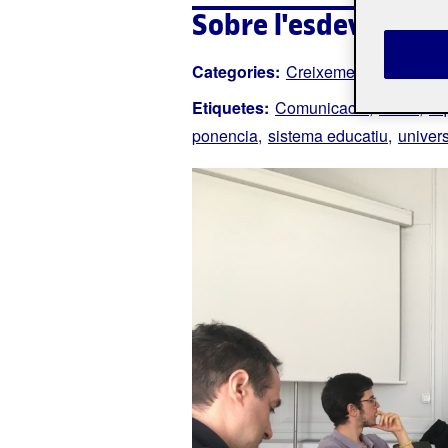
Sobre l'esdevenime
Categories:
Creixement personal
Etiquetes:
Comunicació
debat
eq
ponencia
sistema educatiu
univers