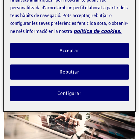
finalitats analítiques i per mostrar-te publicitat
personalitzada d'acord amb un perfil elaborat a partir dels
teus hàbits de navegació. Pots acceptar, rebutjar o
La inscripció ha finalitzat.
configurar les teves preferències fent clic a sota, o obtenir-
ne més informació en la nostra
política de cookies.
Inscriure-s'hi
Contacte
Acceptar
Rebutjar
Sobre l'esdeveniment
Configurar