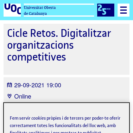
Universitat Oberta
de Catalunya
Cicle Retos. Digitalitzar
organitzacions
competitives
29-09-2021 19:00
Online
Organitzat per
Universitat Oberta de
Catalunya i ULab
Fem servir
cookies
pròpies i de tercers per poder-te oferir
correctament totes les funcionalitats del lloc web, amb