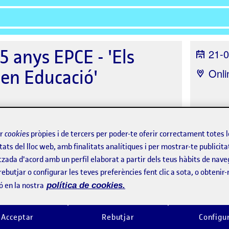
5 anys EPCE - 'Els
21-0
en Educació'
Onli
ir
cookies
pròpies i de tercers per poder-te oferir correctament totes 
tats del lloc web, amb finalitats analítiques i per mostrar-te publicita
tzada d'acord amb un perfil elaborat a partir dels teus hàbits de nave
rebutjar o configurar les teves preferències fent clic a sota, o obtenir
ó en la nostra
política de cookies.
Acceptar
Rebutjar
Configu