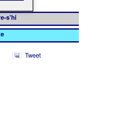
ió ha finalitzat.
e-s'hi
te
Tweet