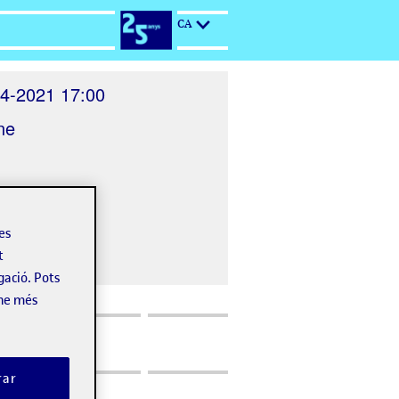
CA
4-2021 17:00
ne
les
t
gació. Pots
-ne més
rar