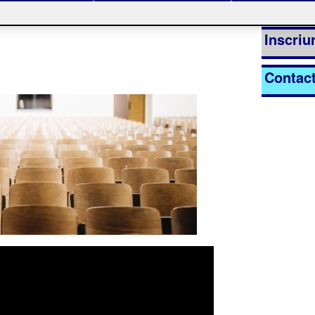
nt
La inscripc
Inscriur
Contac