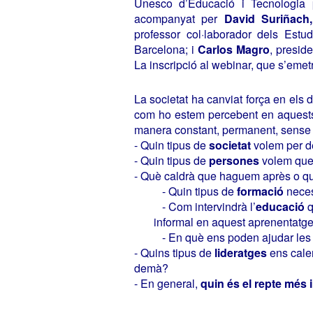
Unesco d’Educació i Tecnologia 
acompanyat per
David Suriñach,
professor col·laborador dels Estu
Barcelona; i
Carlos Magro
, presid
La inscripció al webinar, que s’emetr
La societat ha canviat força en els
com ho estem percebent en aquests
manera constant, permanent, sense 
- Quin tipus de
societat
volem per 
- Quin tipus de
persones
volem que 
- Què caldrà que haguem après o 
- Quin tipus de
formació
neces
- Com intervindrà l’
educació
q
informal en aquest aprenentatge?
- En què ens poden ajudar le
- Quins tipus de
lideratges
ens cale
demà?
- En general,
quin és el repte més 