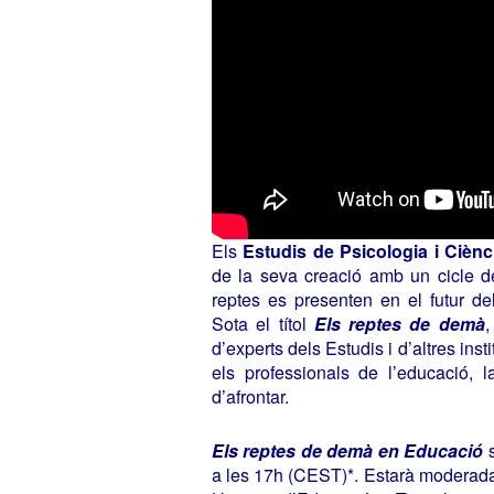
Els
Estudis de Psicologia i Ciènc
de la seva creació amb un cicle de
reptes es presenten en el futur de
Sota el títol
Els reptes de demà
,
d’experts dels Estudis i d’altres ins
els professionals de l’educació, l
d’afrontar.
Els reptes de demà en Educació
s
a les 17h (CEST)*. Estarà moderada p