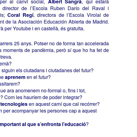
per al canvi social,
Albert Sangrà
, qui estarà
director de l’Escola Ruben Darío del Raval i
dis;
Coral Regí
, directora de l’Escola Virolai de
ent de la Asociación Educación Abierta de Madrid.
à per Youtube i en castellà, és gratuïta.
 darrers 25 anys. Potser no de forma tan accelerada
 moments de pandèmia, però sí que ho ha fet de
treva.
demà?
siguin els ciutadans i ciutadanes del futur?
que
aprenem
en el futur?
sitarem?
ue ara anomenem no-formal o, fins i tot,
 Com les hauríem de poder integrar?
s
tecnologies
en aquest camí que cal recórrer?
n per acompanyar les persones cap a aquest
important al que s’enfronta l’educació
?