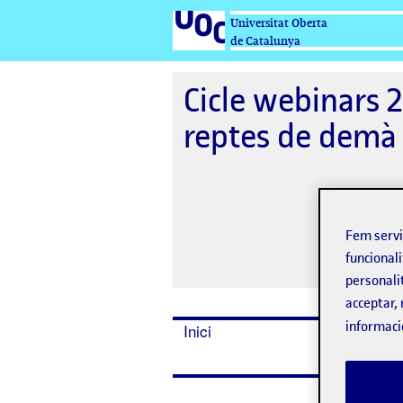
Universitat Oberta
de Catalunya
Cicle webinars 2
reptes de demà 
Fem serv
funcionali
personali
acceptar, 
informaci
Inici
Ponents