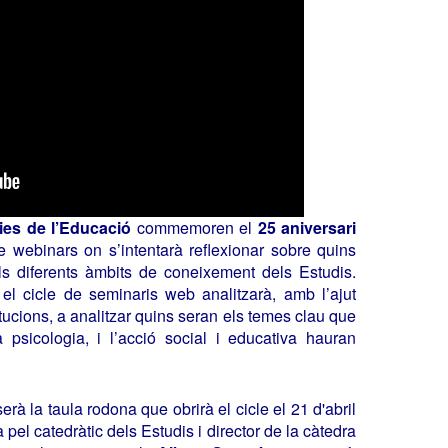
ies de l’Educació
commemoren el
25 aniversari
 webinars on s’intentarà reflexionar sobre quins
ls diferents àmbits de coneixement dels Estudis.
 el cicle de seminaris web analitzarà, amb l’ajut
titucions, a analitzar quins seran els temes clau que
a psicologia, i l’acció social i educativa hauran
erà la taula rodona que obrirà el cicle el 21 d'abril
el catedràtic dels Estudis i director de la càtedra