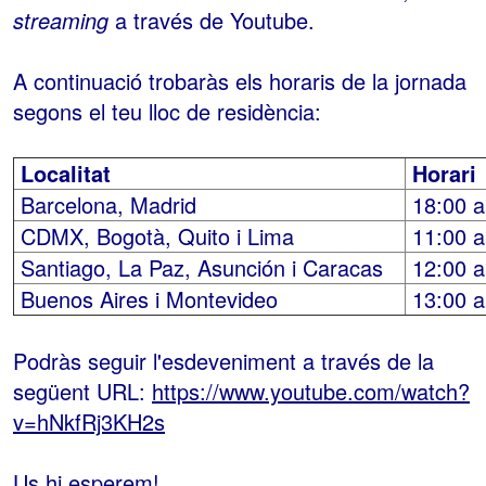
streaming
a través de Youtube.
A continuació trobaràs els horaris de la jornada
segons el teu lloc de residència:
Localitat
Horari
Barcelona, Madrid
18:00 a
CDMX, Bogotà, Quito i Lima
11:00 a
Santiago, La Paz, Asunción i Caracas
12:00 a
Buenos Aires i Montevideo
13:00 a
Podràs seguir l'esdeveniment a través de la
següent URL:
https://www.youtube.com/watch?
v=hNkfRj3KH2s
Us hi esperem!