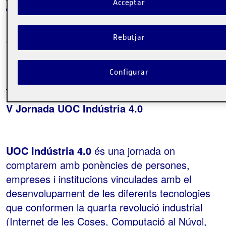
Acceptar
Sobre l'esdeveniment
Rebutjar
Categories:
Informàtica i telecomunicacions
Etiquetes:
Cloud
impresión 3d
indústria 4.0
Internet de
Configurar
las cosas
Machine Learning
Robótica colaborativa
Sistemas cibrer-físicos
V Jornada UOC Indústria 4.0
UOC Indústria 4.0
és una jornada on
comptarem amb ponències de persones,
empreses i institucions vinculades amb el
desenvolupament de les diferents tecnologies
que conformen la quarta revolució industrial
(Internet de les Coses, Computació al Núvol,