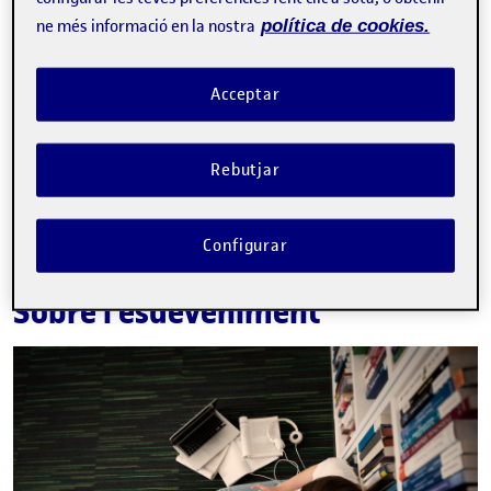
ne més informació en la nostra
política de cookies.
Acceptar
La inscripció ha finalitzat.
Inscriure-s'hi
Rebutjar
Contacte
Configurar
Sobre l'esdeveniment