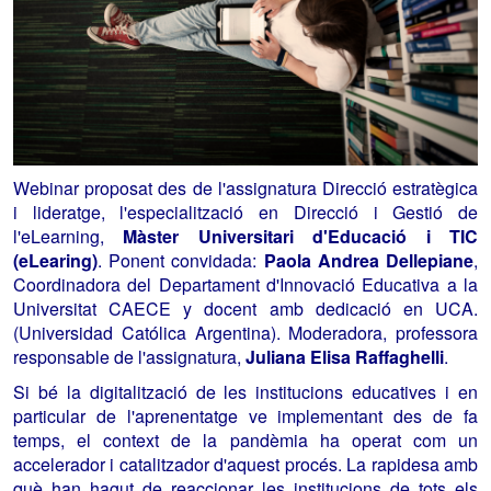
Webinar proposat des de l'assignatura Direcció estratègica
i lideratge, l'especialització en Direcció i Gestió de
l'eLearning,
Màster Universitari d'Educació i TIC
(eLearing)
. Ponent convidada:
Paola Andrea Dellepiane
,
Coordinadora del Departament d'Innovació Educativa a la
Universitat CAECE y docent amb dedicació en UCA.
(Universidad Católica Argentina). Moderadora, professora
responsable de l'assignatura,
Juliana Elisa Raffaghelli
.
Si bé la digitalització de les institucions educatives i en
particular de l'aprenentatge ve implementant des de fa
temps, el context de la pandèmia ha operat com un
accelerador i catalitzador d'aquest procés. La rapidesa amb
què han hagut de reaccionar les institucions de tots els