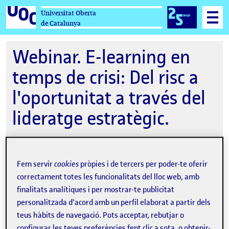
Universitat Oberta
de Catalunya
Webinar. E-learning en
temps de crisi: Del risc a
l'oportunitat a través del
lideratge estratègic.
Fem servir
cookies
pròpies i de tercers per poder-te oferir
24-11-2021 18:30
correctament totes les funcionalitats del lloc web, amb
Online
finalitats analítiques i per mostrar-te publicitat
personalitzada d'acord amb un perfil elaborat a partir dels
Organitzat per
Universitat Oberta de
teus hàbits de navegació. Pots acceptar, rebutjar o
Catalunya
configurar les teves preferències fent clic a sota, o obtenir-