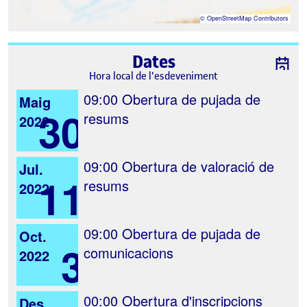
©
OpenStreetMap
Contributors
Dates
Hora local de l'esdeveniment
09:00
Obertura de pujada de
Maig
30
resums
2022
09:00
Obertura de valoració de
Jul.
11
resums
2022
09:00
Obertura de pujada de
Oct.
3
comunicacions
2022
00:00
Obertura d'inscripcions
Des.