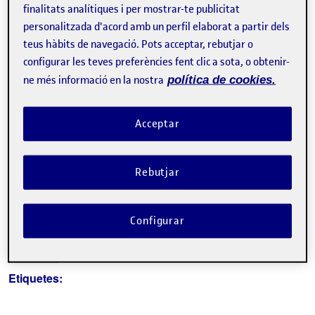
finalitats analítiques i per mostrar-te publicitat
personalitzada d'acord amb un perfil elaborat a partir dels
Tweet
teus hàbits de navegació. Pots acceptar, rebutjar o
configurar les teves preferències fent clic a sota, o obtenir-
La inscripció ha finalitzat.
ne més informació en la nostra
política de cookies.
Inscriure-s'hi
Acceptar
Contacte
Rebutjar
Sobre l'esdeveniment
Categories:
Logística d'empresa
Direcció i gerència
Configurar
Gestió de projectes industrials
Direcció de projectes
Economia
Etiquetes: