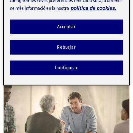
configurar les teves preferències fent clic a sota, o obtenir-
ne més informació en la nostra
política de cookies.
La inscripció ha finalitzat.
Inscriure-s'hi
Acceptar
Contacte
Rebutjar
Sobre l'esdeveniment
Configurar