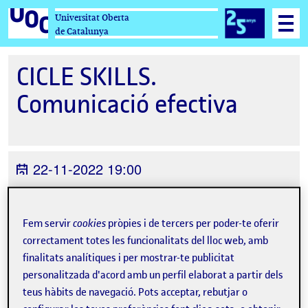
Universitat Oberta
de Catalunya
CICLE SKILLS.
Comunicació efectiva
22-11-2022 19:00
Online
Organitzat per
Universitat Oberta de
Fem servir
cookies
pròpies i de tercers per poder-te oferir
Catalunya
correctament totes les funcionalitats del lloc web, amb
finalitats analítiques i per mostrar-te publicitat
personalitzada d'acord amb un perfil elaborat a partir dels
teus hàbits de navegació. Pots acceptar, rebutjar o