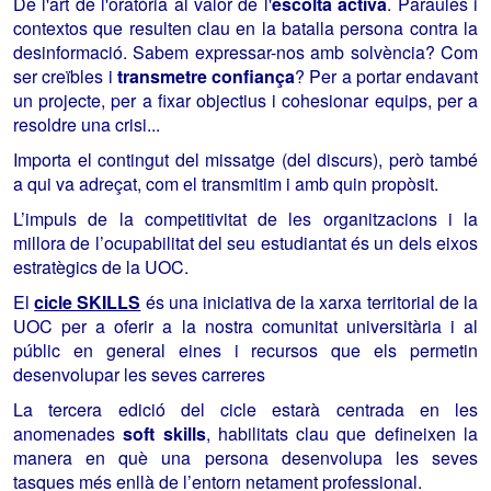
De l'art de l'oratòria al valor de l'
escolta activa
. Paraules i
contextos que resulten clau en la batalla persona contra la
desinformació. Sabem expressar-nos amb solvència? Com
ser creïbles i
transmetre confiança
? Per a portar endavant
un projecte, per a fixar objectius i cohesionar equips, per a
resoldre una crisi...
Importa el contingut del missatge (del discurs), però també
a qui va adreçat, com el transmitim i amb quin propòsit.
L’impuls de la competitivitat de les organitzacions i la
millora de l’ocupabilitat del seu estudiantat és un dels eixos
estratègics de la UOC.
El
cicle SKILLS
és una iniciativa de la xarxa territorial de la
UOC per a oferir a la nostra comunitat universitària i al
públic en general eines i recursos que els permetin
desenvolupar les seves carreres
La tercera edició del cicle estarà centrada en les
anomenades
soft skills
, habilitats clau que defineixen la
manera en què una persona desenvolupa les seves
tasques més enllà de l’entorn netament professional.