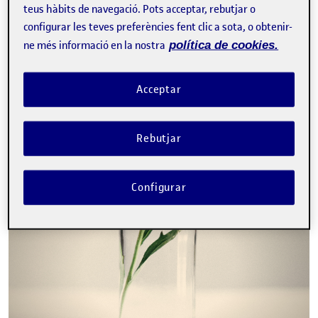
teus hàbits de navegació. Pots acceptar, rebutjar o
La inscripció ha finalitzat.
configurar les teves preferències fent clic a sota, o obtenir-
ne més informació en la nostra
política de cookies.
Inscriure-s'hi
Contacte
Acceptar
Rebutjar
Sobre l'esdeveniment
Configurar