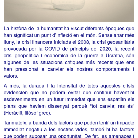
La història de la humanitat ha viscut diferents èpoques que
han significat un punt d’inflexió en el món. Sense anar més
lluny, la crisi financera iniciada el 2008, la crisi geosanitària
provocada per la COVID de principis del 2020, la recent
crisi geopolítica i econòmica de la guerra a Ucraïna, són
algunes de les situacions crítiques més recents que ens
han pressionat a canviar els nostres comportaments i
valors.
A més, la durada i la intensitat de totes aquestes crisis
evidencien que no podem evitar que continuï havent-hi
esdeveniments en un futur immediat que ens espatllin els
plans que havíem dissenyat perquè "tot canvia; res és”
(Heràclit, filòsof grec).
Tanmateix, a banda dels factors que poden tenir un impacte
immediat negatiu a les nostres vides, també hi ha factors
que poden suposar una oportunitat. De fet, les amenaces i