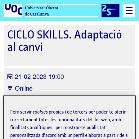
Universitat Oberta
de Catalunya
CICLO SKILLS. Adaptació
al canvi
21-02-2023 19:00
Online
Organitzat per
Universitat Oberta de
Catalunya
Fem servir
cookies
pròpies i de tercers per poder-te oferir
correctament totes les funcionalitats del lloc web, amb
finalitats analítiques i per mostrar-te publicitat
personalitzada d'acord amb un perfil elaborat a partir dels