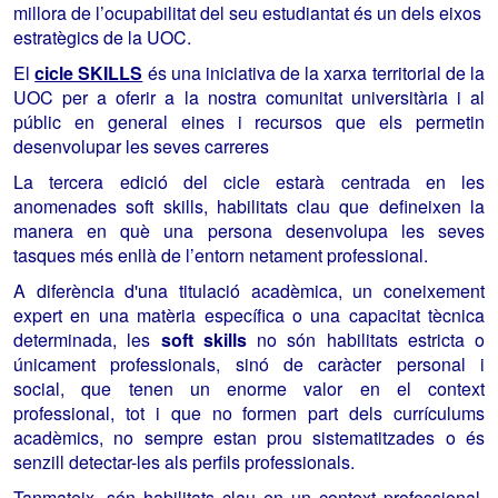
millora de l’ocupabilitat del seu estudiantat és un dels eixos
estratègics de la UOC.
El
cicle SKILLS
és una iniciativa de la xarxa territorial de la
UOC per a oferir a la nostra comunitat universitària i al
públic en general eines i recursos que els permetin
desenvolupar les seves carreres
La tercera edició del cicle estarà centrada en les
anomenades soft skills, habilitats clau que defineixen la
manera en què una persona desenvolupa les seves
tasques més enllà de l’entorn netament professional.
A diferència d'una titulació acadèmica, un coneixement
expert en una matèria específica o una capacitat tècnica
determinada, les
soft skills
no són habilitats estricta o
únicament professionals, sinó de caràcter personal i
social, que tenen un enorme valor en el context
professional, tot i que no formen
part dels currículums
acadèmics, no sempre estan prou sistematitzades o és
senzill detectar-les als perfils professionals.
Tanmateix, són habilitats clau en un context professional,