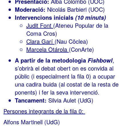
Presentació:
Alba Colombo (UOC)
Moderació:
Nicolás Barbieri (UOC)
Intervencions inicials
(10 minuts)
Judit Font
(Ateneu Popular de la
Coma Cros)
Clara Garí
(Nau Côclea)
Marcela Otárola
(ConArte)
A partir de la metodologia
,
Fishbowl
s’obrirà el debat obert on es convida al
públic (i especialment la fila 0) a ocupar
una cadira buida (al costat de la resta de
ponents) i fer la seva intervenció.
Tancament:
Silvia Aulet (UdG)
Persones integrants de la fila 0:
Alfons Martinell (UdG)