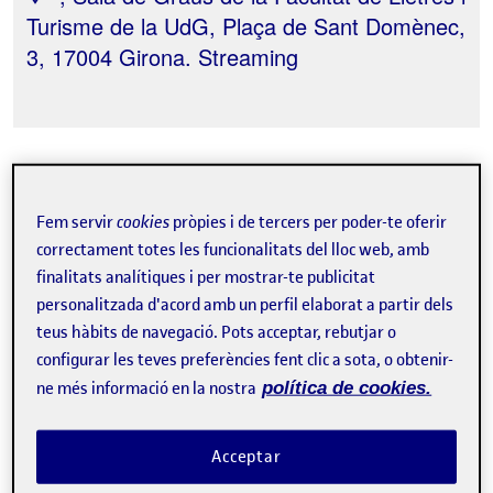
Turisme de la UdG, Plaça de Sant Domènec,
3, 17004 Girona. Streaming
Tweet
Fem servir
cookies
pròpies i de tercers per poder-te oferir
correctament totes les funcionalitats del lloc web, amb
La inscripció ha finalitzat.
finalitats analítiques i per mostrar-te publicitat
personalitzada d'acord amb un perfil elaborat a partir dels
Inscriure-s'hi
teus hàbits de navegació. Pots acceptar, rebutjar o
configurar les teves preferències fent clic a sota, o obtenir-
Contacte
ne més informació en la nostra
política de cookies.
Acceptar