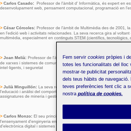
>
Carlos Casado:
Professor
de l'àmbit d' Informàtica,
és expert
en est
desenvolupament web, pensament computacional, programació en l'esc
>
César Córcoles:
Professor
de l'àmbit de Multimèdia des de 2001, la 
en l'edició web i activitats relacionades. La seva recerca gira al voltant
multimèdia, especialment en continguts STEM (científics, tecnològics, 
Fem servir
cookies
pròpies i de
>
Joan Melià:
Professor
de l'àmbit d'Enginyeria de Telecomunicació, l
de xarxes i sistemes de comunicació. La seva recerca se centra en Int
totes les funcionalitats del lloc
intel·ligents, i seguretat
mostrar-te publicitat personalit
dels teus hàbits de navegació. 
teves preferències fent clic a 
>
Julià Minguillón:
La seva recerca se
centra en l'àmbit de la mineri
l'educació i anàlisi del comportament dels usuaris d'entorns virtuals. 
nostra
política de cookies.
assignatures de mineria i gestió de dades, així com l'ús de tecnologies
>
Carlos Monzo:
El seu principal
interès en recerca se centra en l'ús 
l'ensenyament d'enginyeria en línia. La seva activitat docent està rel
d'electrònica digital i sistemes de comunicació.