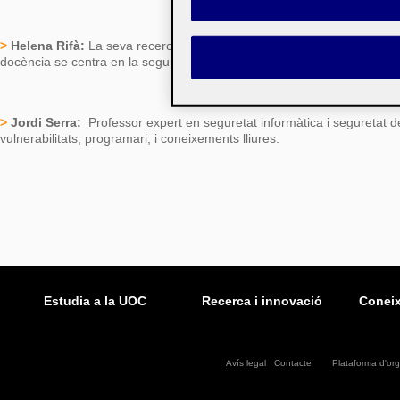
>
Helena Rifà:
La seva recerca se
centra en l'àmbit de la seguretat i p
docència se centra en la seguretat informàtica i en les xarxes de tele
>
Jordi Serra:
Professor
expert en seguretat informàtica i seguretat de
vulnerabilitats, programari, i coneixements lliures.
Estudia a la UOC
Recerca i innovació
Conei
Avís legal
|
Contacte
Plataforma d'or