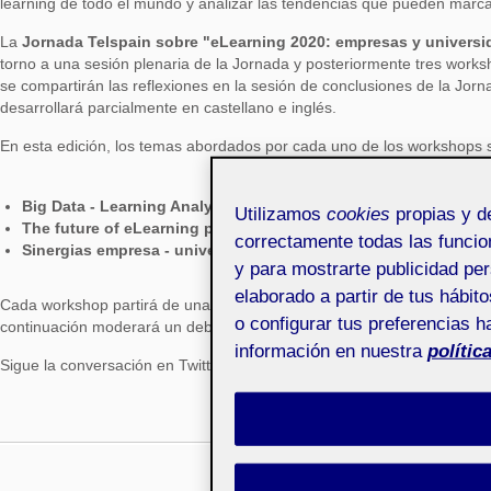
learning de todo el mundo y analizar las tendencias que pueden marcar
La
Jornada Telspain sobre "eLearning 2020: empresas y univers
torno a una sesión plenaria de la Jornada y posteriormente tres works
se compartirán las reflexiones en la sesión de conclusiones de la Jorn
desarrollará parcialmente en castellano e inglés.
En esta edición, los temas abordados por cada uno de los workshops 
Big Data - Learning Analytics
Utilizamos
cookies
propias y de
The future of eLearning platforms
(en inglés)
correctamente todas las funcion
Sinergias empresa - universidad
y para mostrarte publicidad per
elaborado a partir de tus hábi
Cada workshop partirá de una ponencia ofrecida por un profesional de
o configurar tus preferencias h
continuación moderará un debate entre expertos.
información en nuestra
polític
Sigue la conversación en Twitter con el hashtag
#telspain2015
C