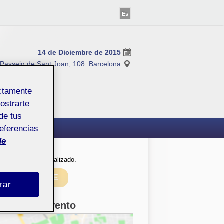
Es
14 de Diciembre de 2015
Passeig de Sant Joan, 108. Barcelona
ectamente
mostrarte
de tus
referencias
de
a inscripción ha finalizado.
INSCRIBIRSE
rar
Lugar del evento