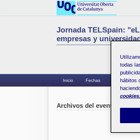
Jornada TELSpain: "eL
empresas y universida
Utiliza
todas la
publicid
hábitos 
Inicio
Fechas
Programa
haciendo
cookies
Archivos del evento