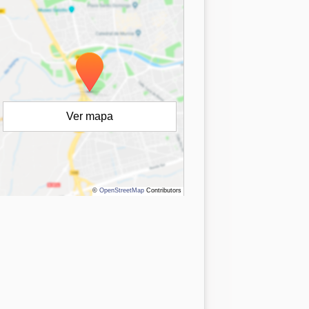
Ver mapa
©
OpenStreetMap
Contributors