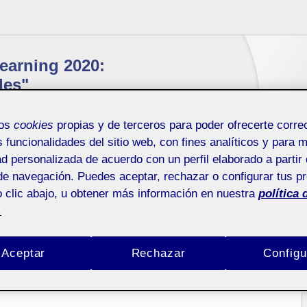
earning 2020:
des"
mos
cookies
propias y de terceros para poder ofrecerte corr
s funcionalidades del sitio web, con fines analíticos y para 
ad personalizada de acuerdo con un perfil elaborado a partir 
de navegación. Puedes aceptar, rechazar o configurar tus p
Ponentes
Colaboradores
Documentación
Contacto
 clic abajo, u obtener más información en nuestra
política 
.
L
Aceptar
Rechazar
Configu
Suscríbete