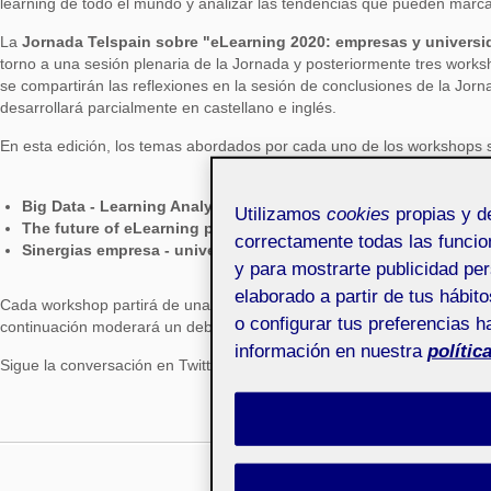
learning de todo el mundo y analizar las tendencias que pueden marcar
La
Jornada Telspain sobre "eLearning 2020: empresas y univers
torno a una sesión plenaria de la Jornada y posteriormente tres works
se compartirán las reflexiones en la sesión de conclusiones de la Jorn
desarrollará parcialmente en castellano e inglés.
En esta edición, los temas abordados por cada uno de los workshops 
Big Data - Learning Analytics
Utilizamos
cookies
propias y de
The future of eLearning platforms
(en inglés)
correctamente todas las funcion
Sinergias empresa - universidad
y para mostrarte publicidad per
elaborado a partir de tus hábi
Cada workshop partirá de una ponencia ofrecida por un profesional de
o configurar tus preferencias h
continuación moderará un debate entre expertos.
información en nuestra
polític
Sigue la conversación en Twitter con el hashtag
#telspain2015
C