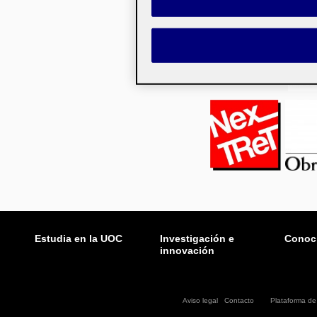
Estudia en la UOC
Investigación e
Conoci
innovación
Aviso legal
|
Contacto
Plataforma d