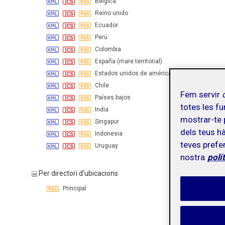
Bélgica
Reino unido
Ecuador
Perú
Colombia
España (mare territorial)
Estados unidos de américa
Chile
Fem servir
Países bajos
totes les fu
India
mostrar-te p
Singapur
dels teus hà
Indonesia
teves prefer
Uruguay
nostra
polí
Per directori d’ubicacions
Principal