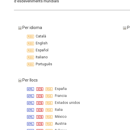
d'esdeveniments mundials
Per idioma
P
Català
English
Español
Italiano
Português
Per llocs
España
Francia
Estados unidos
Italia
México
Austria